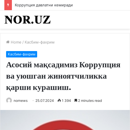
Коррупция давлатни кемиради
Home
/
Касбим-фахрим
Касбим-фахрим
Асосий мақсадимиз Коррупция
ва уюшган жиноятчиликка
қарши курашиш.
nornews
25.07.2024
1 394
2 minutes read