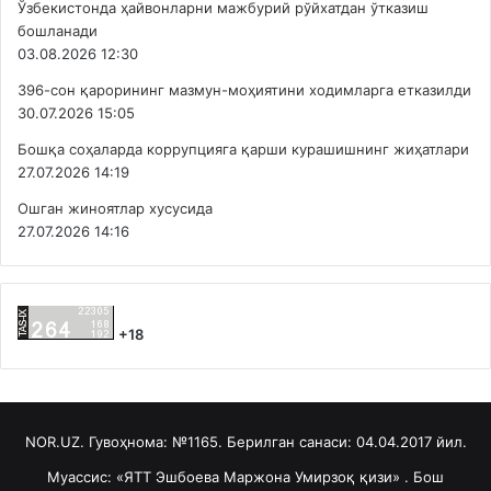
Ўзбекистонда ҳайвонларни мажбурий рўйхатдан ўтказиш
бошланади
03.08.2026 12:30
396-сон қарорининг мазмун-моҳиятини ходимларга етказилди
30.07.2026 15:05
Бошқа соҳаларда коррупцияга қарши курашишнинг жиҳатлари
27.07.2026 14:19
Ошган жиноятлар хусусида
27.07.2026 14:16
+18
NOR.UZ. Гувоҳнома: №1165. Берилган санаси: 04.04.2017 йил.
Муассис: «ЯТТ Эшбоева Маржона Умирзоқ қизи» . Бош