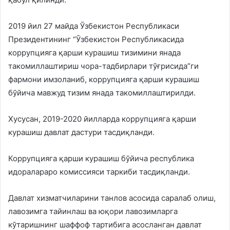
2019 йил 27 майда Ўзбекистон Республикаси
Президентининг “Ўзбекистон Республикасида
коррупцияга қарши курашиш тизимини янада
такомиллаштириш чора-тадбирлари тўғрисида”ги
фармони имзоланиб, коррупцияга қарши курашиш
бўйича мавжуд тизим янада такомиллаштирилди.
Хусусан, 2019-2020 йилларда коррупцияга қарши
курашиш давлат дастури тасдиқланди.
Коррупцияга қарши курашиш бўйича республика
идоралараро комиссияси таркиби тасдиқланди.
Давлат хизматчиларини танлов асосида саралаб олиш,
лавозимга тайинлаш ва юқори лавозимларга
кўтаришнинг шаффоф тартибига асосланган давлат