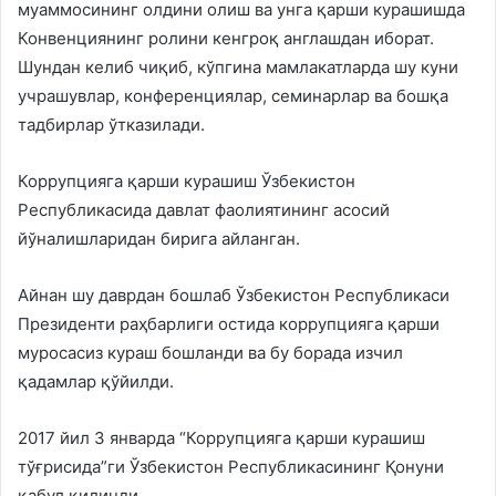
муаммосининг олдини олиш ва унга қарши курашишда
Конвенциянинг ролини кенгроқ англашдан иборат.
Шундан келиб чиқиб, кўпгина мамлакатларда шу куни
учрашувлар, конференциялар, семинарлар ва бошқа
тадбирлар ўтказилади.
Коррупцияга қарши курашиш Ўзбекистон
Республикасида давлат фаолиятининг асосий
йўналишларидан бирига айланган.
Айнан шу даврдан бошлаб Ўзбекистон Республикаси
Президенти раҳбарлиги остида коррупцияга қарши
муросасиз кураш бошланди ва бу борада изчил
қадамлар қўйилди.
2017 йил 3 январда “Коррупцияга қарши курашиш
тўғрисида”ги Ўзбекистон Республикасининг Қонуни
қабул қилинди.