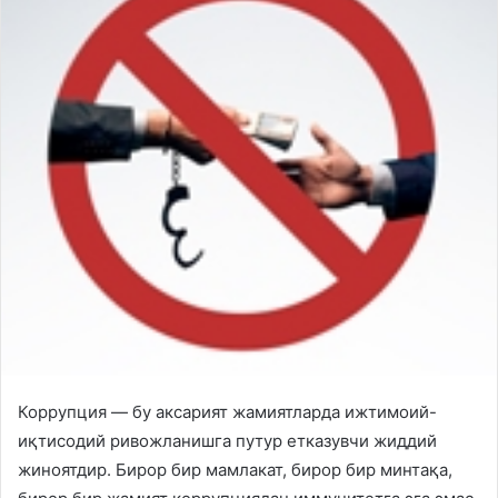
Коррупция — бу аксарият жамиятларда ижтимоий-
иқтисодий ривожланишга путур етказувчи жиддий
жиноятдир. Бирор бир мамлакат, бирор бир минтақа,