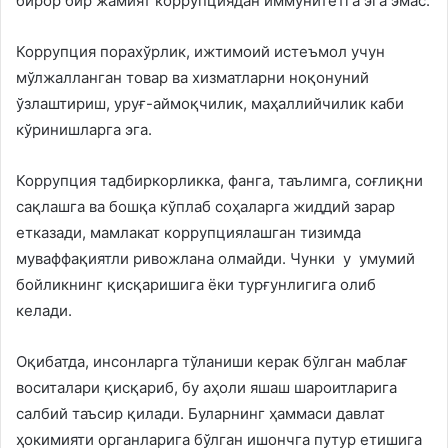
бирор бир жамият коррупциядан иммунитетга эга эмас.
Коррупция порахўрлик, ижтимоий истеъмол учун
мўлжалланган товар ва хизматларни ноқонуний
ўзлаштириш, уруғ-аймоқчилик, маҳаллийчилик каби
кўринишларга эга.
Коррупция тадбиркорликка, фанга, таълимга, соғлиқни
сақлашга ва бошқа кўплаб соҳаларга жиддий зарар
етказади, мамлакат коррупциялашган тизимда
муваффақиятли ривожлана олмайди. Чунки у умумий
бойликнинг қисқаришига ёки турғунлигига олиб
келади.
Оқибатда, инсонларга тўланиши керак бўлган маблағ
воситалари қисқариб, бу аҳоли яшаш шароитларига
салбий таъсир қилади. Буларнинг ҳаммаси давлат
ҳокимияти органларига бўлган ишончга путур етишига