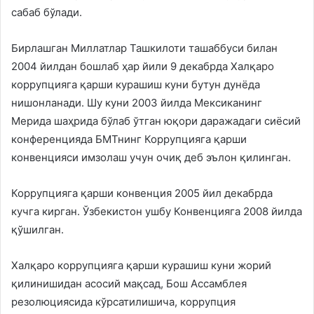
сабаб бўлади.
Бирлашган Миллатлар Ташкилоти ташаббуси билан
2004 йилдан бошлаб ҳар йили 9 декабрда Халқаро
коррупцияга қарши курашиш куни бутун дунёда
нишонланади. Шу куни 2003 йилда Мексиканинг
Мерида шаҳрида бўлаб ўтган юқори даражадаги сиёсий
конференцияда БМТнинг Коррупцияга қарши
конвенцияси имзолаш учун очиқ деб эълон қилинган.
Коррупцияга қарши конвенция 2005 йил декабрда
кучга кирган. Ўзбекистон ушбу Конвенцияга 2008 йилда
қўшилган.
Халқаро коррупцияга қарши курашиш куни жорий
қилинишидан асосий мақсад, Бош Ассамблея
резолюциясида кўрсатилишича, коррупция