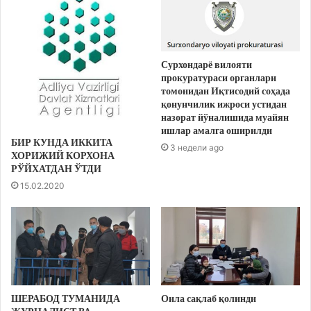
Сурхондарё вилояти
прокуратураси органлари
томонидан Иқтисодий соҳада
қонунчилик ижроси устидан
назорат йўналишида муайян
ишлар амалга оширилди
БИР КУНДА ИККИТА
3 недели ago
ХОРИЖИЙ КОРХОНА
РЎЙХАТДАН ЎТДИ
15.02.2020
ШЕРАБОД ТУМАНИДА
Оила сақлаб қолинди