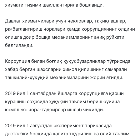
хизмати тизими шакллантирила бошланди.
Давлат хизматчилари учун чекловлар, тақиқлашлар,
рағбатлантириш чоралари ҳамда коррупциянинг олдини
олишга доир бошқа механизмларнинг аниқ рўйхати
белгиланди.
Коррупция билан боғлиқ ҳуқуқбузарликлар тўғрисида
хабар берган шахсларни ҳимоя қилишнинг самарали
ташкилий-ҳуқуқий механизмларини жорий этилди.
2019 йил 1 сентябрдан ёшларга коррупцияга қарши
курашиш соҳасида ҳуқуқий таълим бериш бўйича
комплекс чора-тадбирлар ишлаб чиқилди.
2019 йил 1 августдан эксперимент тариқасида
дастлабки босқичда капитал қурилиш ва олий таълим