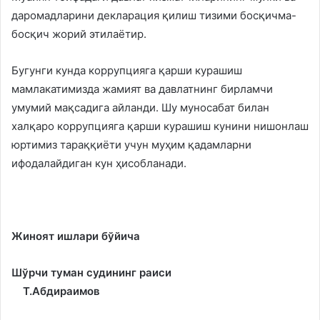
даромадларини декларация қилиш тизими босқичма-
босқич жорий этилаётир.
Бугунги кунда коррупцияга қарши курашиш
мамлакатимизда жамият ва давлатнинг бирламчи
умумий мақсадига айланди. Шу муносабат билан
халқаро коррупцияга қарши курашиш кунини нишонлаш
юртимиз тараққиёти учун муҳим қадамларни
ифодалайдиган кун ҳисобланади.
Жиноят ишлари бўйича
Шўрчи туман судининг раиси
Т.Абдираимов