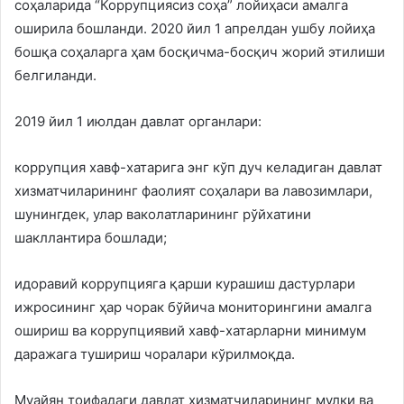
соҳаларида “Коррупциясиз соҳа” лойиҳаси амалга
оширила бошланди. 2020 йил 1 апрелдан ушбу лойиҳа
бошқа соҳаларга ҳам босқичма-босқич жорий этилиши
белгиланди.
2019 йил 1 июлдан давлат органлари:
коррупция хавф-хатарига энг кўп дуч келадиган давлат
хизматчиларининг фаолият соҳалари ва лавозимлари,
шунингдек, улар ваколатларининг рўйхатини
шакллантира бошлади;
идоравий коррупцияга қарши курашиш дастурлари
ижросининг ҳар чорак бўйича мониторингини амалга
ошириш ва коррупциявий хавф-хатарларни минимум
даражага тушириш чоралари кўрилмоқда.
Муайян тоифадаги давлат хизматчиларининг мулки ва