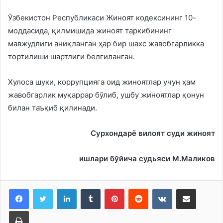
Ўзбекистон Республикаси Жиноят кодексининг 10-
моддасида, қилмишида жиноят таркибининг
мавжудлиги аниқланган ҳар бир шахс жавобгарликка
тортилиши шартлиги белгиланган.
Хулоса шуки, коррупцияга оид жиноятлар учун ҳам
жавобгарлик муқаррар бўлиб, ушбу жиноятлар қонун
билан таъқиб қилинади.
Сурхондарё вилоят суди жиноят
ишлари бўйича судьяси М.Маликов
LinkedIn
Tumblr
Pinterest
Reddit
VKontakte
Share via Email
Print