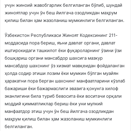
учун жиноий жавобгарлик белгиланган бўлиб, шундай
жиноятлар учун ўн беш йилгача озодликдан маҳрум
қилиш билан ҳам жазоланиш мумкинлиги белгиланган.
Ўзбекистон Республикаси Жиноят Кодексининг 211-
моддасида пора бериш, яъни давлат органи, давлат
иштирокидаги ташкилот ёки фуқароларнинг ўзини ўзи
бошқариш органи мансабдор шахсига мазкур
мансабдор шахснинг ўз хизмат мавқеидан фойдаланган
ҳолда содир этиши лозим ёки мумкин бўлган муайян
ҳаракатни пора берган шахснинг манфаатларини кўзлаб
бажариши ёки бажармаслиги эвазига қонунга хилоф
эканлигини била туриб бевосита ёки воситачи орқали
моддий қимматликлар бериш ёки уни мулкий
манфаатдор этиш учун ўн беш йилгача озодликдан
маҳрум қилиш билан ҳам жазоланиш мумкинлиги
белгиланган.