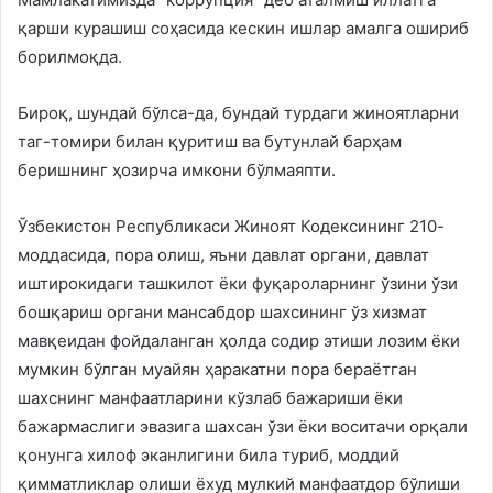
қарши курашиш соҳасида кескин ишлар амалга ошириб
борилмоқда.
Бироқ, шундай бўлса-да, бундай турдаги жиноятларни
таг-томири билан қуритиш ва бутунлай барҳам
беришнинг ҳозирча имкони бўлмаяпти.
Ўзбекистон Республикаси Жиноят Кодексининг 210-
моддасида, пора олиш, яъни давлат органи, давлат
иштирокидаги ташкилот ёки фуқароларнинг ўзини ўзи
бошқариш органи мансабдор шахсининг ўз хизмат
мавқеидан фойдаланган ҳолда содир этиши лозим ёки
мумкин бўлган муайян ҳаракатни пора бераётган
шахснинг манфаатларини кўзлаб бажариши ёки
бажармаслиги эвазига шахсан ўзи ёки воситачи орқали
қонунга хилоф эканлигини била туриб, моддий
қимматликлар олиши ёхуд мулкий манфаатдор бўлиши