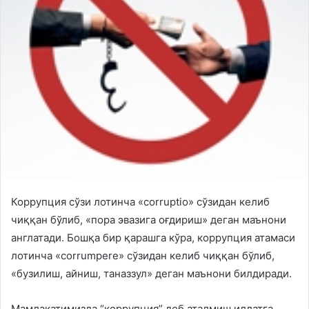
Коррупция сўзи лотинча «corruptio» сўзидан келиб
чиққан бўлиб, «пора эвазига оғдириш» деган маънони
англатади. Бошқа бир қарашга кўра, коррупция атамаси
лотинча «corrumpere» сўзидан келиб чиққан бўлиб,
«бузилиш, айниш, таназзул» деган маънони билдиради.
Мамлакатимизда “коррупция” деб аталмиш иллатга