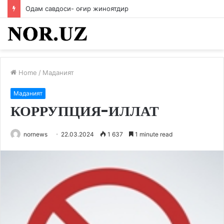
Одам савдоси- оғир жиноятдир
Home
/
Маданият
Маданият
КОРРУПЦИЯ-ИЛЛАТ
nornews
22.03.2024
1 637
1 minute read