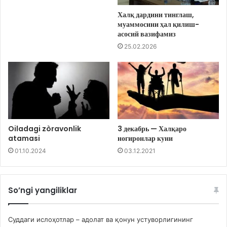
Халқ дардини тинглаш,
муаммосини ҳал қилиш-
асосий вазифамиз
25.02.2026
Oiladagi zòravonlik
3 декабрь — Халқаро
atamasi
ногиронлар куни
01.10.2024
03.12.2021
So’ngi yangiliklar
Суддаги ислоҳотлар – адолат ва қонун устуворлигининг