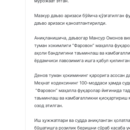
мурожаат этган.
Мазкур даъво аризаси бўйича қўзғатилган ф
даъво аризаси қаноатлантирилди.
Аниқланишича, даъвогар Мансур Омонов ви
туман хокимлиги “Фаровон” маҳалла фуқар
аҳоли бандлигини таъминлаш ва камбағалл
ёрдамчиси лавозимига ишга қабул қилинган
Денов туман ҳокимининг қарорига асосан д
Меҳнат кодексининг 100-моддаси ҳамда суд
“Фаровон” маҳалла фуқаролар йиғинида та
таъминлаш ва камбағалликни қисқартириш 
озод этилган.
Иш ҳужжатлари ва судда аниқланган ҳолатл
бўшатишга розилик беришни сўраб касаба 