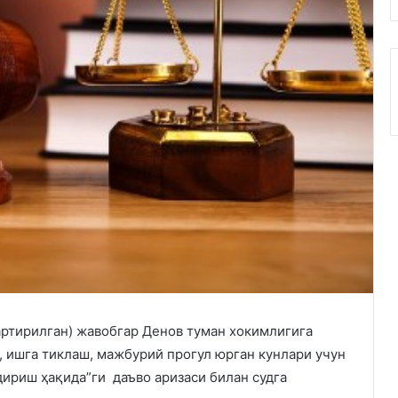
ртирилган) жавобгар Денов туман хокимлигига
, ишга тиклаш, мажбурий прогул юрган кунлари учун
дириш ҳақида”ги даъво аризаси билан судга