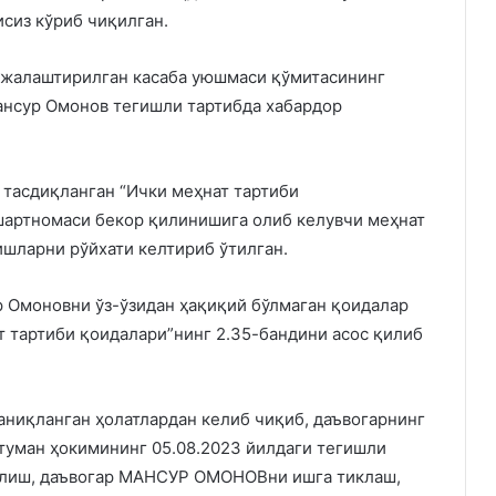
сиз кўриб чиқилган.
режалаштирилган касаба уюшмаси қўмитасининг
ансур Омонов тегишли тартибда хабардор
 тасдиқланган “Ички меҳнат тартиби
 шартномаси бекор қилинишига олиб келувчи меҳнат
ишларни рўйхати келтириб ўтилган.
 Омоновни ўз-ўзидан ҳақиқий бўлмаган қоидалар
т тартиби қоидалари”нинг 2.35-бандини асос қилиб
аниқланган ҳолатлардан келиб чиқиб, даъвогарнинг
 туман ҳокимининг 05.08.2023 йилдаги тегишли
илиш, даъвогар МАНСУР ОМОНОВни ишга тиклаш,