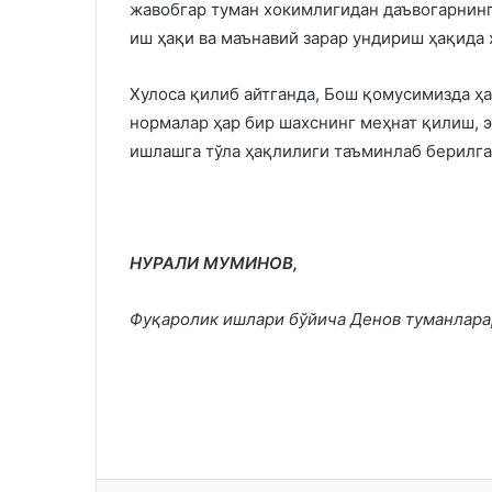
жавобгар туман хокимлигидан даъвогарнинг
иш ҳақи ва маънавий зарар ундириш ҳақида 
Хулоса қилиб айтганда, Бош қомусимизда ҳ
нормалар ҳар бир шахснинг меҳнат қилиш, э
ишлашга тўла ҳақлилиги таъминлаб берилга
НУРАЛИ МУМИНОВ,
Фуқаролик ишлари бўйича
Денов туманлара