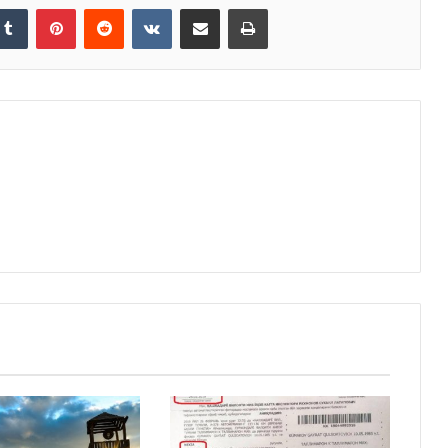
kedIn
Tumblr
Pinterest
Reddit
VKontakte
Share via Email
Print