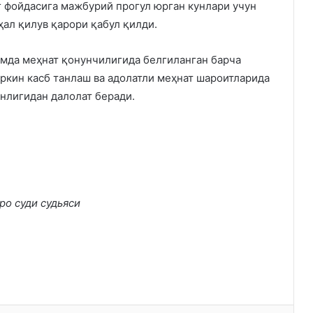
 фойдасига мажбурий прогул юрган кунлари учун
ҳал қилув қарори қабул қилди.
амда меҳнат қонунчилигида белгиланган барча
ркин касб танлаш ва адолатли меҳнат шароитларида
нлигидан далолат беради.
ро суди судьяси