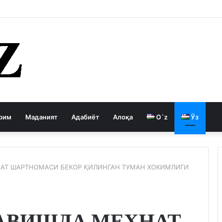
 давлатни кемиради
рим
Маданият
Адабиёт
Алоқа
O`z
Ўз
АТ ШАРТНОМАСИ БЕКОР ҚИЛИНГАН ТУМАН ХОКИМЛИГИ
АВИШДА МЕҲНАТ