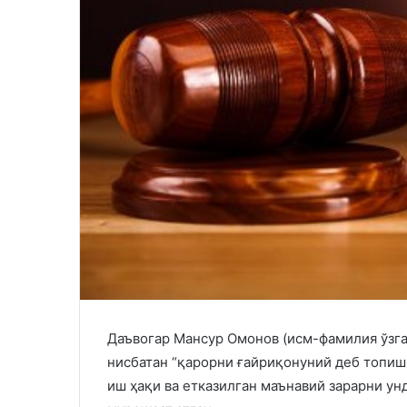
Даъвогар Мансур Омонов (исм-фамилия ўзга
нисбатан “қарорни ғайриқонуний деб топиш
иш ҳақи ва етказилган маънавий зарарни ун