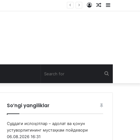
Log
Random
Sidebar
In
Article
Search
for
So’ngi yangiliklar
Суддаги ислоҳотлар – адолат ва қонун
устуворлигининг мустаҳкам пойдевори
06.08.2026 16:31