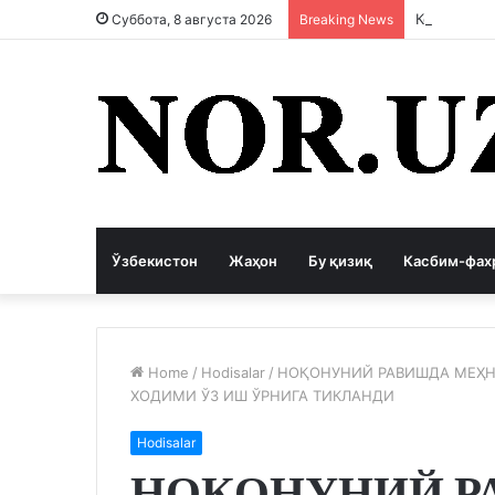
Коррупция
Суббота, 8 августа 2026
Breaking News
Ўзбекистон
Жаҳон
Бу қизиқ
Касбим-фах
Home
/
Hodisalar
/
НОҚОНУНИЙ РАВИШДА МЕҲН
ХОДИМИ ЎЗ ИШ ЎРНИГА ТИКЛАНДИ
Hodisalar
НОҚОНУНИЙ Р