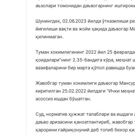
аъзолари томонидан даъвогарнинг иштироки
Шунингдек, 02.06.2023 йилда ўтказилиши 
йиғилиши вақти ва жойи ҳақида даъвогар М
қилинмаган.
Туман хокимлигининг 2022 йил 25 февралда
қоидалари”нинг 2.35-бандига кўра, меҳнат
вазифаларини бир марта қўпол равишда буз
Жавобгар туман хокимлиги даъвогар Мансур
киритилган 25.02.2022 йилдаги “Ички меҳна
асоссиз ишдан бўшатган.
Суд, норматив ҳужжат талаблари ва ишдаги 
даъво аризасини қаноатлантириб, жавобгар
қарорини ғайриқонуний деб топиб бекор қ