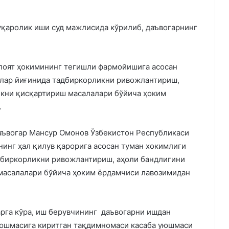
уқаролик иши суд мажлисида кўрилиб, даъвогарнинг
лоят ҳокимининг тегишли фармойишига асосан
олар йиғинида тадбиркорликни ривожлантириш,
икни қисқартириш масалалари бўйича ҳоким
.
аъвогар Мансур Омонов Ўзбекистон Республикаси
нинг ҳал қилув қарорига асосан туман хокимлиги
дбиркорликни ривожлантириш, аҳоли бандлигини
масалалари бўйича ҳоким ёрдамчиси лавозимидан
арга кўра, иш берувчининг даъвогарни ишдан
уюшмасига киритган тақдимномаси касаба уюшмаси