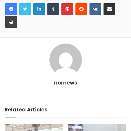
LinkedIn
Tumblr
Pinterest
Reddit
VKontakte
Share via Email
Print
nornews
Related Articles