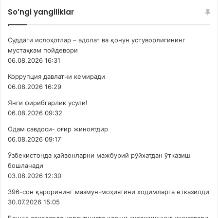
So’ngi yangiliklar
Суддаги ислоҳотлар – адолат ва қонун устуворлигининг
мустаҳкам пойдевори
06.08.2026 16:31
Коррупция давлатни кемиради
06.08.2026 16:29
Янги фирибгарлик усули!
06.08.2026 09:32
Одам савдоси- оғир жиноятдир
06.08.2026 09:17
Ўзбекистонда ҳайвонларни мажбурий рўйхатдан ўтказиш
бошланади
03.08.2026 12:30
396-сон қарорининг мазмун-моҳиятини ходимларга етказилди
30.07.2026 15:05