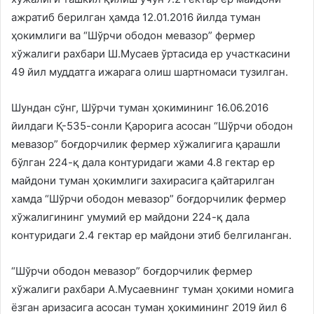
ажратиб берилган ҳамда 12.01.2016 йилда туман
ҳокимлиги ва “Шўрчи ободон мевазор” фермер
хўжалиги рахбари Ш.Мусаев ўртасида ер участкасини
49 йил муддатга ижарага олиш шартномаси тузилган.
Шундан сўнг, Шўрчи туман ҳокимининг 16.06.2016
йилдаги Қ-535-сонли Қарорига асосан “Шўрчи ободон
мевазор” боғдорчилик фермер хўжалигига қарашли
бўлган 224-қ дала контуридаги жами 4.8 гектар ер
майдони туман ҳокимлиги захирасига қайтарилган
хамда “Шўрчи ободон мевазор” боғдорчилик фермер
хўжалигининг умумий ер майдони 224-қ дала
контуридаги 2.4 гектар ер майдони этиб белгиланган.
“Шўрчи ободон мевазор” боғдорчилик фермер
хўжалиги рахбари А.Мусаевнинг туман ҳокими номига
ёзган аризасига асосан туман ҳокимининг 2019 йил 6