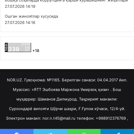
Бошқа соҳаларда коррупцияга қарши курашишнинг жиҳатлари
27.07.2026 14:19
Ошган жиноятлар хусусида
27.07.2026 14:16
+18
NOR.UZ. Гувоҳнома: №1165. Берилган санаси: 04.04.2017 йил.
Муассис: «ЯТТ Эшбоева Маржона Умирзоқ қизи» . Бош
муҳаррир: Шаманов Дилмурод. Таҳририят манзили:
Сурхондарё вилояти Шўрчи шаҳри, Ғ.Ғулом кўчаси, 12/4-уй.
Электрон манзил: nor.n.t45@mail.ru телефон: +998912376769 ,