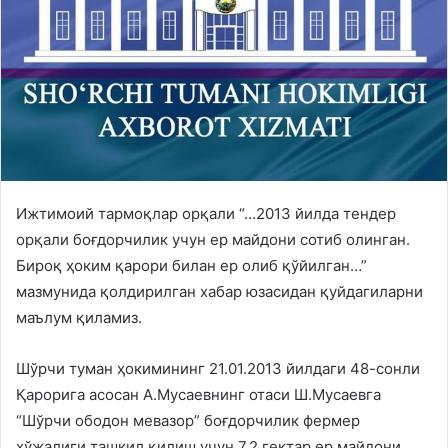
Ижтимоий тармоқлар орқали “…2013 йилда тендер
орқали боғдорчилик учун ер майдони сотиб олинган.
Бироқ ҳоким қарори билан ер олиб қўйилган…”
мазмунида қолдирилган хабар юзасидан қуйдагиларни
маълум қиламиз.
Шўрчи туман ҳокимининг 21.01.2013 йилдаги 48-сонли
Қарорига асосан А.Мусаевнинг отаси Ш.Мусаевга
“Шўрчи ободон мевазор” боғдорчилик фермер
хўжалиги ташкил қилиш учун 7.2 гектар ер майдони