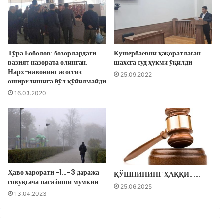
Тўра Боболов: бозорлардаги
Кушербаевни ҳақоратлаган
вазият назората олинган.
шахсга суд ҳукми ўқилди
Нарх-навонинг асоссиз
25.09.2022
оширилишига йўл қўйилмайди
16.03.2020
Ҳаво ҳарорати -1…-3 даража
ҚЎШНИНИНГ ҲАҚҚИ…….
совуқгача пасайиши мумкин
25.06.2025
13.04.2023