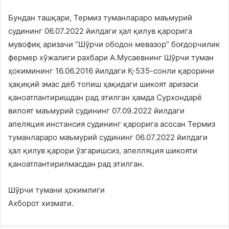
Бундан ташқари, Термиз туманлараро маъмурий
судининг 06.07.2022 йилдаги ҳал қилув қарорига
мувофиқ аризачи “Шўрчи ободон мевазор” боғдорчилик
фермер хўжалиги рахбари А.Мусаевнинг Шўрчи туман
ҳокимининг 16.06.2016 йилдаги Қ-535-сонли қарорини
ҳақиқий эмас деб топиш ҳақидаги шикоят аризаси
қаноатлантиришдан рад этилган ҳамда Сурхондарё
вилоят маъмурий судининг 07.09.2022 йилдаги
апеляция инстансия судининг қарорига асосан Термиз
туманлараро маъмурий судининг 06.07.2022 йилдаги
ҳал қилув қарори ўзгаришсиз, апелляция шикояти
қаноатлантирилмасдан рад этилган.
Шўрчи тумани ҳокимлиги
Ахборот хизмати.