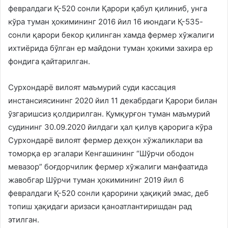
февралдаги Қ-520 сонли Қарори қабул қилиниб, унга
кўра туман ҳокимининг 2016 йил 16 июндаги Қ-535-
сонли қарори бекор қилинган хамда фермер хўжалиги
ихтиёрида бўлган ер майдони туман ҳокими захира ер
фондига қайтарилган.
Сурхондарё вилоят маъмурий суди кассация
инстансиясининг 2020 йил 11 декабрдаги Қарори билан
ўзгаришсиз қолдирилган. Қумқурғон туман маъмурий
судининг 30.09.2020 йилдаги ҳал қилув қарорига кўра
Сурхондарё вилоят фермер дехқон хўжаликлари ва
томорқа ер эгалари Кенгашининг “Шўрчи ободон
мевазор” боғдорчилик фермер хўжалиги манфаатида
жавобгар Шўрчи туман ҳокимининг 2019 йил 6
февралдаги Қ-520 сонли қарорини ҳақиқий эмас, деб
топиш ҳақидаги аризаси қаноатлантиришдан рад
этилган.