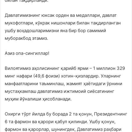
билан тақдирланди.
Давлатимизнинг юксак орден ва медаллари, давлат
мукофотлари, кўкрак нишонлари билан тақдирланган
ушбу воҳадошларимизни яна бир бор самимий
муборакбод этамиз.
Азиз опа-сингиллар!
Вилоятимиз аҳолисининг қарийб ярми – 1 миллион 329
минг нафари (49,6 фоизи) хотин-қизлардир. Уларнинг
манфаатларини таъминлаш, жамият ҳаётидаги ўрнини
мустаҳкамлаш давлатимиз ижтимоий сиёсатининг
муҳим йўналиши ҳисобланади.
Охирги тўрт йилда бу борада 2 та қонун, Президентнинг
6 та фармон ва қарори қабул қилинди. Ушбу қонун,
фармон ва қарорлар, шунингдек, Давлатимиз раҳбари