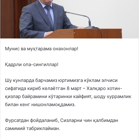
Мунис ва муҳтарама онахонлар!
Қадрли опа-сингиллар!
Шу кунларда барчамиз юртимизга кўклам элчиси
сифатида кириб келаётган 8 март – Халқаро хотин-
қизлар байрамини кўтаринки кайфият, шоду хуррамлик
билан кенг нишонламоқдамиз.
Фурсатдан фойдаланиб, Сизларни чин қалбимдан
самимий табриклайман.