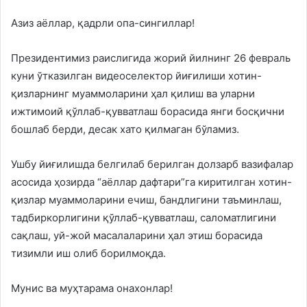
Азиз аёллар, қадрли опа-сингиллар!
Президентимиз раислигида жорий йилнинг 26 февраль
куни ўтказилган видеоселектор йиғилиши хотин-
қизларнинг муаммоларини ҳал қилиш ва уларни
ижтимоий қўллаб-қувватлаш борасида янги босқични
бошлаб берди, десак хато қилмаган бўламиз.
Ушбу йиғилишда белгилаб берилган долзарб вазифалар
асосида ҳозирда “аёллар дафтари”га киритилган хотин-
қизлар муаммоларини ечиш, бандлигини таъминлаш,
тадбиркорлигини қўллаб-қувватлаш, саломатлигини
сақлаш, уй-жой масалаларини ҳал этиш борасида
тизимли иш олиб борилмоқда.
Мунис ва муҳтарама онахонлар!