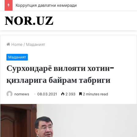
Коррупция давлатни кемиради
Home
/
Маданият
Маданият
Сурхондарё вилояти хотин-
қизларига байрам табриги
nornews
08.03.2021
2 393
2 minutes read