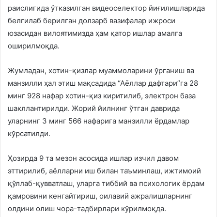
раислигида ўтказилган видеоселектор йиғилишларида
белгилаб берилган долзарб вазифалар ижроси
юзасидан вилоятимизда ҳам қатор ишлар амалга
оширилмоқда.
Жумладан, хотин-қизлар муаммоларини ўрганиш ва
манзилли ҳал этиш мақсадида “Аёллар дафтари”га 28
минг 928 нафар хотин-қиз киритилиб, электрон база
шакллантирилди. Жорий йилнинг ўтган даврида
уларнинг 3 минг 566 нафарига манзилли ёрдамлар
кўрсатилди.
Ҳозирда 9 та мезон асосида ишлар изчил давом
эттирилиб, аёлларни иш билан таъминлаш, ижтимоий
қўллаб-қувватлаш, уларга тиббий ва психологик ёрдам
қамровини кенгайтириш, оилавий ажралишларнинг
олдини олиш чора-тадбирлари кўрилмоқда.