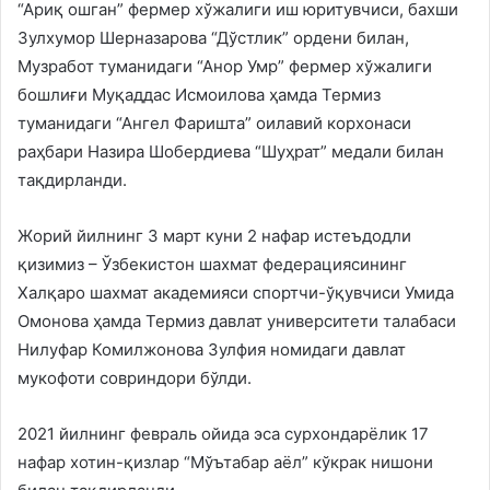
“Ариқ ошган” фермер хўжалиги иш юритувчиси, бахши
Зулхумор Шерназарова “Дўстлик” ордени билан,
Музработ туманидаги “Анор Умр” фермер хўжалиги
бошлиғи Муқаддас Исмоилова ҳамда Термиз
туманидаги “Ангел Фаришта” оилавий корхонаси
раҳбари Назира Шобердиева “Шуҳрат” медали билан
тақдирланди.
Жорий йилнинг 3 март куни 2 нафар истеъдодли
қизимиз – Ўзбекистон шахмат федерациясининг
Халқаро шахмат академияси спортчи-ўқувчиси Умида
Омонова ҳамда Термиз давлат университети талабаси
Нилуфар Комилжонова Зулфия номидаги давлат
мукофоти совриндори бўлди.
2021 йилнинг февраль ойида эса сурхондарёлик 17
нафар хотин-қизлар “Мўътабар аёл” кўкрак нишони