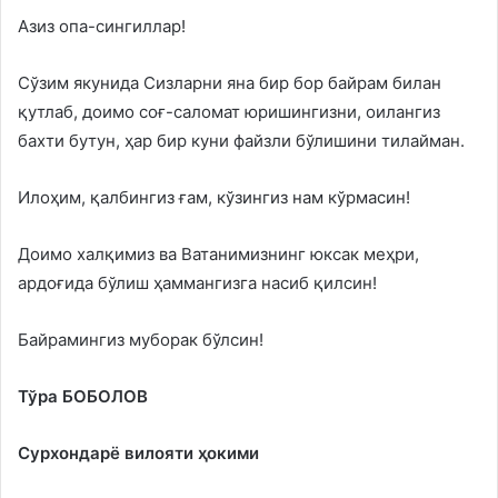
Азиз опа-сингиллар!
Сўзим якунида Сизларни яна бир бор байрам билан
қутлаб, доимо соғ-саломат юришингизни, оилангиз
бахти бутун, ҳар бир куни файзли бўлишини тилайман.
Илоҳим, қалбингиз ғам, кўзингиз нам кўрмасин!
Доимо халқимиз ва Ватанимизнинг юксак меҳри,
ардоғида бўлиш ҳаммангизга насиб қилсин!
Байрамингиз муборак бўлсин!
Тўра БОБОЛОВ
Сурхондарё вилояти ҳокими