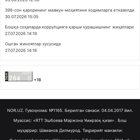
396-сон қарорининг мазмун-моҳиятини ходимларга етказилди
30.07.2026 15:05
Бошқа соҳаларда коррупцияга қарши курашишнинг жиҳатлари
27.07.2026 14:19
Ошган жиноятлар хусусида
27.07.2026 14:16
+18
NOR.UZ. Гувоҳнома: №1165. Берилган санаси: 04.04.2017 йил.
Муассис: «ЯТТ Эшбоева Маржона Умирзоқ қизи» . Бош
муҳаррир: Шаманов Дилмурод. Таҳририят манзили: