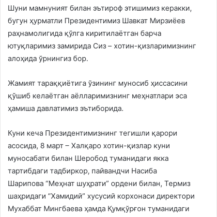
Шуни мамнуният билан эътироф этишимиз керакки,
бугун ҳурматли Президентимиз Шавкат Мирзиёев
раҳнамолигида қўлга киритилаётган барча
ютуқларимиз замирида Сиз – хотин-қизларимизнинг
алоҳида ўрнингиз бор.
Жамият тараққиётига ўзининг муносиб ҳиссасини
қўшиб келаётган аёлларимизнинг меҳнатлари эса
ҳамиша давлатимиз эътиборида.
Куни кеча Президентимизнинг тегишли қарори
асосида, 8 март – Халқаро хотин-қизлар куни
муносабати билан Шеробод туманидаги якка
тартибдаги тадбиркор, пайвандчи Насиба
Шарипова “Меҳнат шуҳрати” ордени билан, Термиз
шаҳридаги “Хамидий” хусусий корхонаси директори
Мухаббат Мингбаева ҳамда Қумқўрғон туманидаги