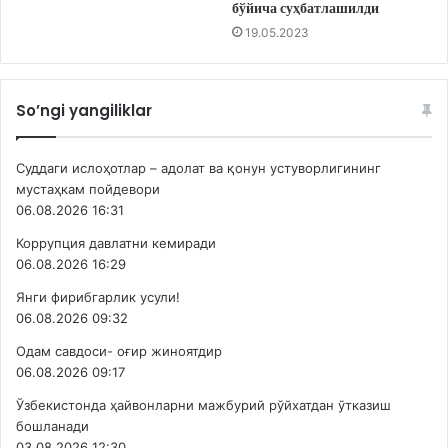
бўйича суҳбатлашилди
19.05.2023
So’ngi yangiliklar
Суддаги ислоҳотлар – адолат ва қонун устуворлигининг
мустаҳкам пойдевори
06.08.2026 16:31
Коррупция давлатни кемиради
06.08.2026 16:29
Янги фирибгарлик усули!
06.08.2026 09:32
Одам савдоси- оғир жиноятдир
06.08.2026 09:17
Ўзбекистонда ҳайвонларни мажбурий рўйхатдан ўтказиш
бошланади
03.08.2026 12:30