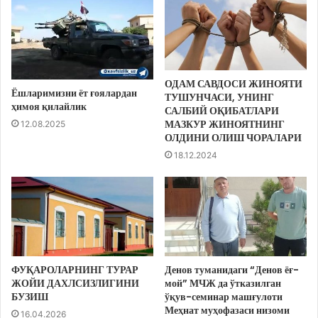
ОДАМ САВДОСИ ЖИНОЯТИ
Ёшларимизни ёт ғоялардан
ТУШУНЧАСИ, УНИНГ
ҳимоя қилайлик
САЛБИЙ ОҚИБАТЛАРИ
МАЗКУР ЖИНОЯТНИНГ
12.08.2025
ОЛДИНИ ОЛИШ ЧОРАЛАРИ
18.12.2024
ФУҚАРОЛАРНИНГ ТУРАР
Денов туманидаги “Денов ёғ-
ЖОЙИ ДАХЛСИЗЛИГИНИ
мой” МЧЖ да ўтказилган
БУЗИШ
ўқув-семинар машғулоти
Меҳнат муҳофазаси низоми
16.04.2026