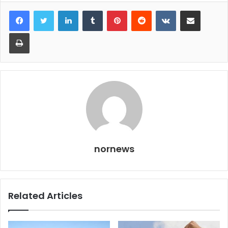
LinkedIn
Tumblr
Pinterest
Reddit
VKontakte
Share via Email
Print
nornews
Related Articles