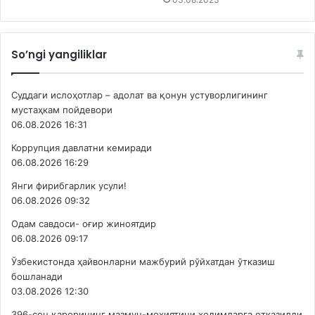
So’ngi yangiliklar
Суддаги ислоҳотлар – адолат ва қонун устуворлигининг
мустаҳкам пойдевори
06.08.2026 16:31
Коррупция давлатни кемиради
06.08.2026 16:29
Янги фирибгарлик усули!
06.08.2026 09:32
Одам савдоси- оғир жиноятдир
06.08.2026 09:17
Ўзбекистонда ҳайвонларни мажбурий рўйхатдан ўтказиш
бошланади
03.08.2026 12:30
396-сон қарорининг мазмун-моҳиятини ходимларга етказилди