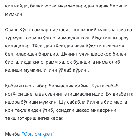
қилмайди, балки юрак муаммоларидан дарак бериши
мумкин.
Озиш. Кўп одамлар диетасиз, жисмоний машқларсиз ва
турмуш тарзини ўзгартирмасдан вазн йўқотишни орзу
қиладилар. Тўсатдан тўсатдан вазн йўқотиш саратон
белгиларидан биридир. Шунинг учун шифокор билан
биргаликда килограмм ҳалок бўлишига нима олиб
келиши мумкинлигини ўйлаб кўринг.
Қабзиятга эътибор бермаслик қийин. Бунга сабаб
нотўғри диета ва сувнинг етишмаслигидир. Бу диабетга
ишора бўлиши мумкин. Шу сабабли йилига бир марта
қон таҳлилидан ўтиб, қондаги шакар миқдорини
текширтиришингиз керак.
Манба:
“Соғлом ҳаёт”