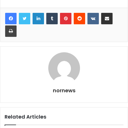
LinkedIn
Tumblr
Pinterest
Reddit
VKontakte
Share via Email
Print
nornews
Related Articles