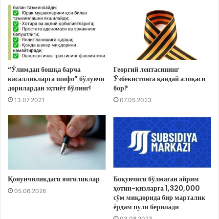
“Ўлимдан бошқа барча
Георгий лентасининг
касалликларга шифо” бўлувчи
Ўзбекистонга қандай алоқаси
дорилардан эҳтиёт бўлинг!
бор?
13.07.2021
07.05.2023
Қонунчиликдаги янгиликлар
Боқувчиси бўлмаган айрим
ҳотин-қизларга 1,320,000
05.06.2026
сўм миқдорида бир марталик
ёрдам пули берилади
03.08.2023