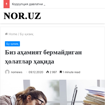
Коррупция давлатни кемиради
Home
/
Бу қизиқ
Бу қизиқ
Биз аҳамият бермайдиган
ҳолатлар ҳақида
nornews
09.12.2020
2 997
1 minute read