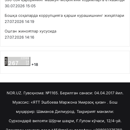
30.07.2026 15:05
Бошқа соҳаларда коррупцияга қарши курашишнинг жиҳатлари
27.07.2026 14:19
Ошган жиноятлар хусусида
27.07.2026 14:16
+18
NOR.UZ. Гувоҳнома: №1165. Берилган санаси: 04.04.2017 йил.
Муассис: «ЯТТ Эшбоева Маржона Умирзоқ қизи» . Бош
муҳаррир: Шаманов Дилмурод. Таҳририят манзили:
Сурхондарё вилояти Шўрчи шаҳри, Ғ.Ғулом кўчаси, 12/4-уй.