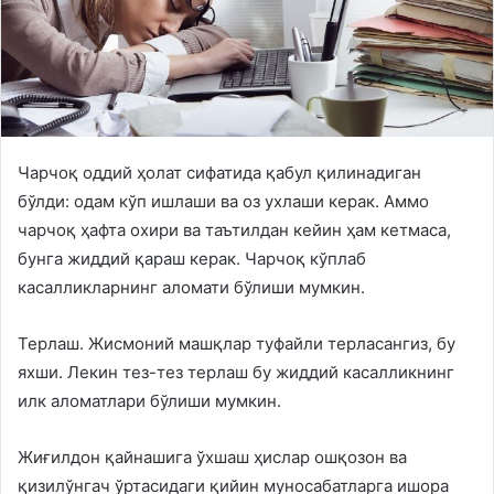
Чарчоқ оддий ҳолат сифатида қабул қилинадиган
бўлди: одам кўп ишлаши ва оз ухлаши керак. Аммо
чарчоқ ҳафта охири ва таътилдан кейин ҳам кетмаса,
бунга жиддий қараш керак. Чарчоқ кўплаб
касалликларнинг аломати бўлиши мумкин.
Терлаш. Жисмоний машқлар туфайли терласангиз, бу
яхши. Лекин тез-тез терлаш бу жиддий касалликнинг
илк аломатлари бўлиши мумкин.
Жиғилдон қайнашига ўхшаш ҳислар ошқозон ва
қизилўнгач ўртасидаги қийин муносабатларга ишора