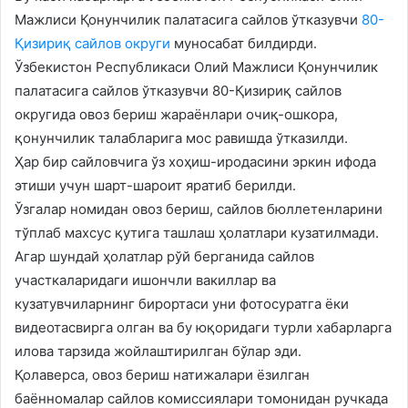
Мажлиси Қонунчилик палатасига сайлов ўтказувчи
80-
Қизириқ сайлов округи
муносабат билдирди. ​
Ўзбекистон Республикаси Олий Мажлиси Қонунчилик
палатасига сайлов ўтказувчи 80-Қизириқ сайлов
округида овоз бериш жараёнлари очиқ-ошкора,
қонунчилик талабларига мос равишда ўтказилди.
Ҳар бир сайловчига ўз хоҳиш-иродасини эркин ифода
этиши учун шарт-шароит яратиб берилди.
Ўзгалар номидан овоз бериш, сайлов бюллетенларини
тўплаб махсус қутига ташлаш ҳолатлари кузатилмади.
Агар шундай ҳолатлар рўй берганида сайлов
участкаларидаги ишончли вакиллар ва
кузатувчиларнинг бирортаси уни фотосуратга ёки
видеотасвирга олган ва бу юқоридаги турли хабарларга
илова тарзида жойлаштирилган бўлар эди.
Қолаверса, овоз бериш натижалари ёзилган
баённомалар сайлов комиссиялари томонидан ручкада