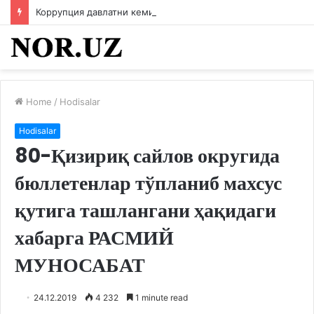
Коррупция давлатни кемиради
Home
/
Hodisalar
Hodisalar
80-Қизириқ сайлов округида​
бюллетенлар тўпланиб махсус
қутига ташлангани ҳақидаги
хабарга РАСМИЙ
МУНОСАБАТ
24.12.2019
4 232
1 minute read