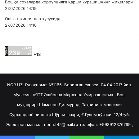
Бошқа соҳаларда коррупцияга қарши курашишнинг жиҳатлари
27.07.2026 14:19
Ошган жиноятлар хусусида
27.07.2026 14:16
+18
NOR.UZ. Гувоҳнома: №1165. Берилган санаси: 04.04.2017 йил.
Муассис: «ЯТТ Эшбоева Маржона Умирзоқ қизи» . Бош
муҳаррир: Шаманов Дилмурод. Таҳририят манзили:
Сурхондарё вилояти Шўрчи шаҳри, Ғ.Ғулом кўчаси, 12/4-уй.
Электрон манзил: nor.n.t45@mail.ru телефон: +998912376769 ,