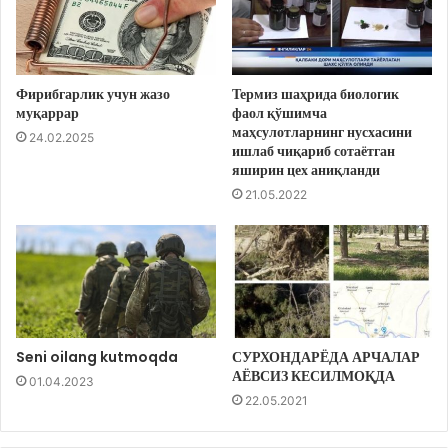
Фирибгарлик учун жазо
Термиз шаҳрида биологик
муқаррар
фаол қўшимча
маҳсулотларнинг нусхасини
24.02.2025
ишлаб чиқариб сотаётган
яширин цех аниқланди
21.05.2022
Seni oilang kutmoqda
СУРХОНДАРЁДА АРЧАЛАР
АЁВСИЗ КЕСИЛМОҚДА
01.04.2023
22.05.2021