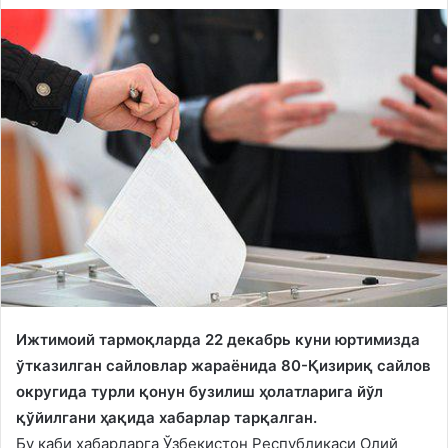
Ижтимоий тармоқларда 22 декабрь куни юртимизда
ўтказилган сайловлар жараёнида 80-Қизириқ сайлов
округида турли қонун бузилиш ҳолатларига йўл
қўйилгани ҳақида хабарлар тарқалган.
Бу каби хабарларга Ўзбекистон Республикаси Олий