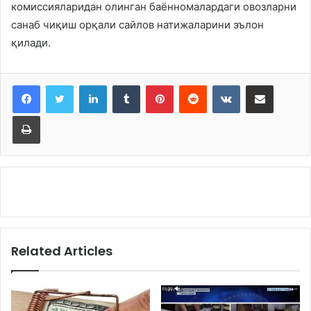
комиссияларидан олинган баённомалардаги овозларни
санаб чиқиш орқали сайлов натижаларини эълон
қилади.
LinkedIn
Tumblr
Pinterest
Reddit
VKontakte
Share via Email
Print
Related Articles