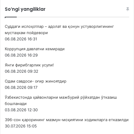
So’ngi yangiliklar
Суддаги ислоҳотлар – адолат ва қонун устуворлигининг
мустаҳкам пойдевори
06.08.2026 16:31
Коррупция давлатни кемиради
06.08.2026 16:29
Янги фирибгарлик усули!
06.08.2026 09:32
Одам савдоси- оғир жиноятдир
06.08.2026 09:17
Ўзбекистонда ҳайвонларни мажбурий рўйхатдан ўтказиш
бошланади
03.08.2026 12:30
396-сон қарорининг мазмун-моҳиятини ходимларга етказилди
30.07.2026 15:05