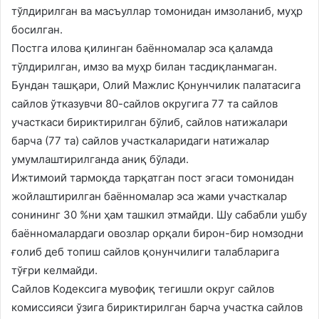
тўлдирилган ва масъуллар томонидан имзоланиб, муҳр
босилган.
Постга илова қилинган баённомалар эса қаламда
тўлдирилган, имзо ва муҳр билан тасдиқланмаган.
Бундан ташқари, Олий Мажлис Қонунчилик палатасига
сайлов ўтказувчи 80-сайлов округига 77 та сайлов
участкаси бириктирилган бўлиб, сайлов натижалари
барча (77 та) сайлов участкаларидаги натижалар
умумлаштирилганда аниқ бўлади.
Ижтимоий тармоқда тарқатган пост эгаси томонидан
жойлаштирилган баённомалар эса жами участкалар
сонининг 30 %ни ҳам ташкил этмайди. Шу сабабли ушбу
баённомалардаги овозлар орқали бирон-бир номзодни
ғолиб деб топиш сайлов қонунчилиги талабларига
тўғри келмайди.
Сайлов Кодексига мувофиқ тегишли округ сайлов
комиссияси ўзига бириктирилган барча участка сайлов